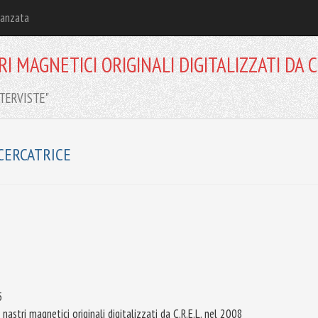
vanzata
 MAGNETICI ORIGINALI DIGITALIZZATI DA C.
INTERVISTE"
CERCATRICE
5
astri magnetici originali digitalizzati da C.R.E.L. nel 2008