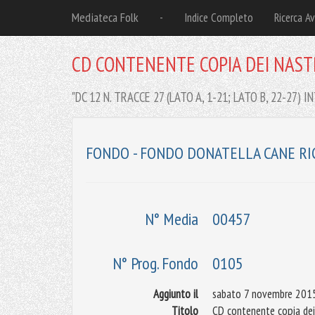
Mediateca Folk
-
Indice Completo
Ricerca A
CD CONTENENTE COPIA DEI NASTRI
"DC 12 N. TRACCE 27 (LATO A, 1-21; LATO B, 22-27) 
FONDO - FONDO DONATELLA CANE RI
N° Media
00457
N° Prog. Fondo
0105
Aggiunto il
sabato 7 novembre 201
Titolo
CD contenente copia dei n